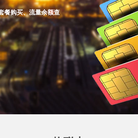
息进行有效利用，并对
综合服务...
套餐购买、流量余额查
运动监测向健康领域发
熟...