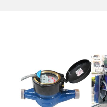
远程抄煤气表
公